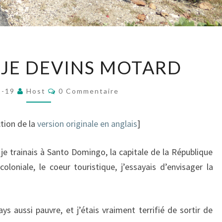
COMMENT
JE DEVINS MOTARD
JE
DEVINS
Commentaires
2-19
Host
0 Commentaire
MOTARD
ction de la
version originale en anglais
]
 je trainais à Santo Domingo, la capitale de la République
oloniale, le coeur touristique, j’essayais d’envisager la
s aussi pauvre, et j’étais vraiment terrifié de sortir de